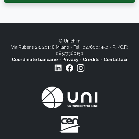
© Unichim
Via Rubens 23, 20148 Milano - Tel.: 0276004450 - P.I./C.F.:
08579360150
Coordinate bancarie
-
Privacy
-
Credits
-
Contattaci