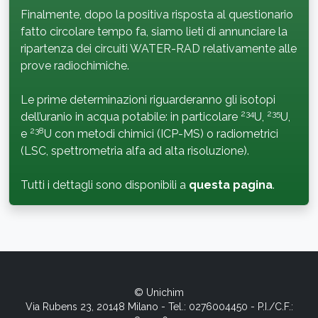
Finalmente, dopo la positiva risposta al questionario
fatto circolare tempo fa, siamo lieti di annunciare la
ripartenza dei circuiti WATER-RAD relativamente alle
prove radiochimiche.
Le prime determinazioni riguarderanno gli isotopi
234
235
dell’uranio in acqua potabile: in particolare
U,
U,
238
e
U con metodi chimici (ICP-MS) o radiometrici
(LSC, spettrometria alfa ad alta risoluzione).
Tutti i dettagli sono disponibili a
questa pagina
.
© Unichim
Via Rubens 23, 20148 Milano - Tel.: 0276004450 - P.I./C.F.: